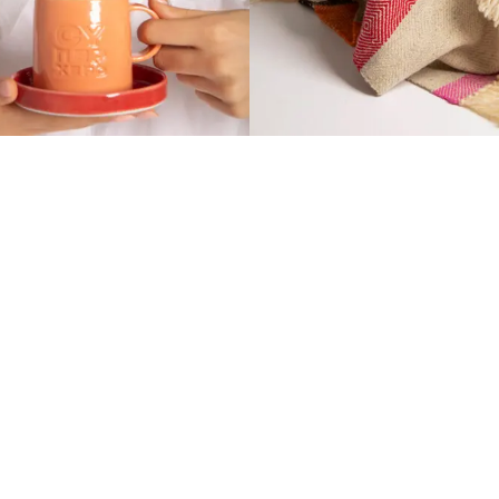
 BREAK SET GALLERY
SUPER BLANKET 
1250
IZNOS DONACIJE 4000
OS DONACIJE 5000 RSD