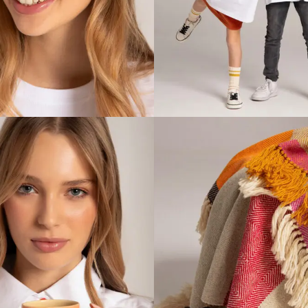
ER NAP MASKA ZA
SUPER ENERGY D
SPAVANJE
MAJICA
OS DONACIJE 1000 RSD