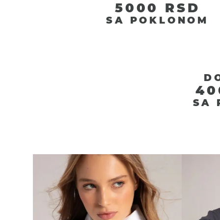
5000 RSD
SA POKLONOM
D
40
SA