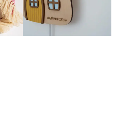
NITI
SUPER LIGHT TWO N
0 RSD
IZNOS DONACIJE 5000 RSD