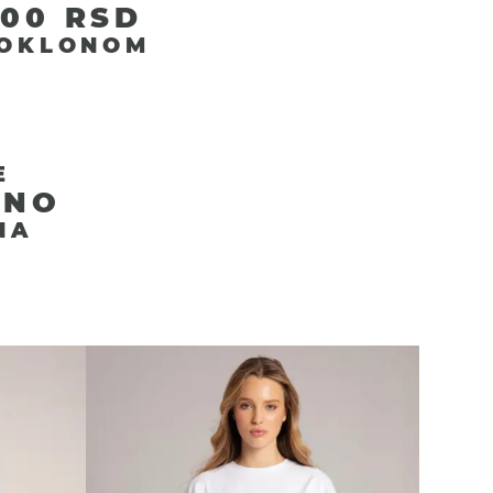
00 RSD
POKLONOM
E
JNO
NA