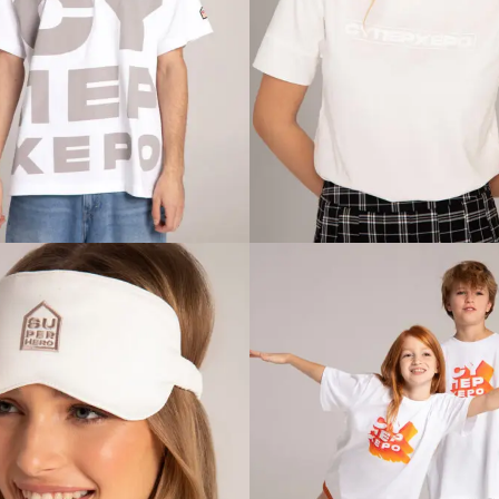
 EASYGOING MUŠKA
KEEP IT SIMPLE Ž
MAJICA
MAJICA