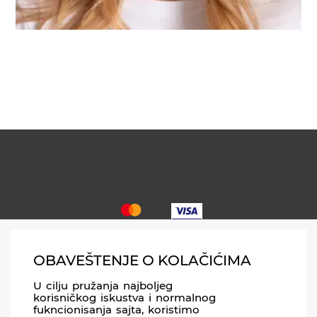
OBAVEŠTENJE O KOLAČIĆIMA
PRIJAVITE SE NA NEWSLETTER
U cilju pružanja najboljeg
korisničkog iskustva i normalnog
fukncionisanja sajta, koristimo