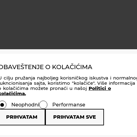
facebook
instagram
twitter
youtube
TE NAS NA DRUŠTVENIM MREŽAMA
OBAVEŠTENJE O KOLAČIĆIMA
U cilju pružanja najboljeg korisničkog iskustva i normalno
fukncionisanja sajta, koristimo "kolačiće". Više informacija
o kolačićima možete pronaći u našoj
Politici o
kolačićima.
Neophodni
Performanse
PRIHVATAM
PRIHVATAM SVE