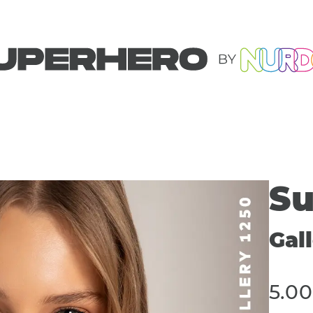
Su
Gal
5.0