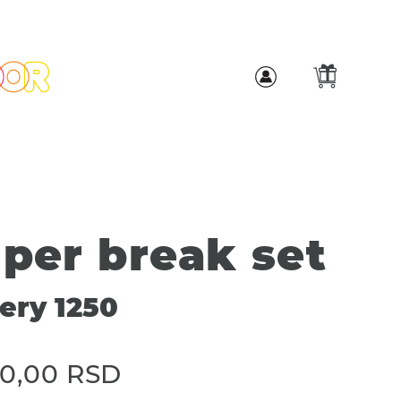
per break set
lery 1250
00,00
RSD