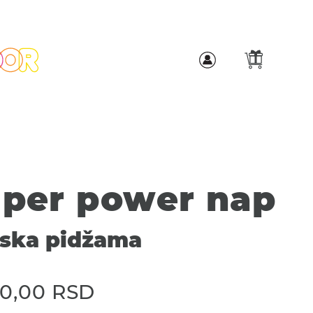
per power nap
ska pidžama
00,00
RSD