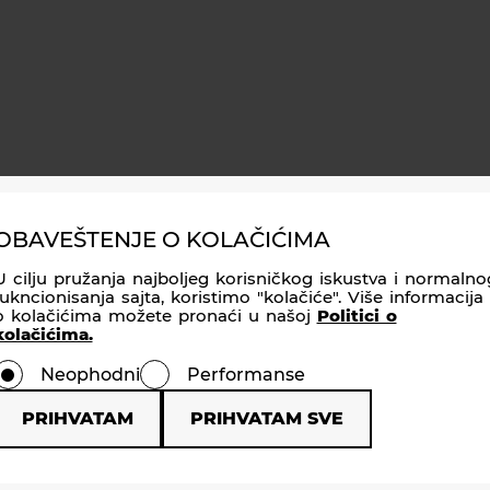
facebook
instagram
twitter
youtube
TE NAS NA DRUŠTVENIM MREŽAMA
OBAVEŠTENJE O KOLAČIĆIMA
U cilju pružanja najboljeg korisničkog iskustva i normalno
fukncionisanja sajta, koristimo "kolačiće". Više informacija
o kolačićima možete pronaći u našoj
Politici o
kolačićima.
Neophodni
Performanse
PRIHVATAM
PRIHVATAM SVE