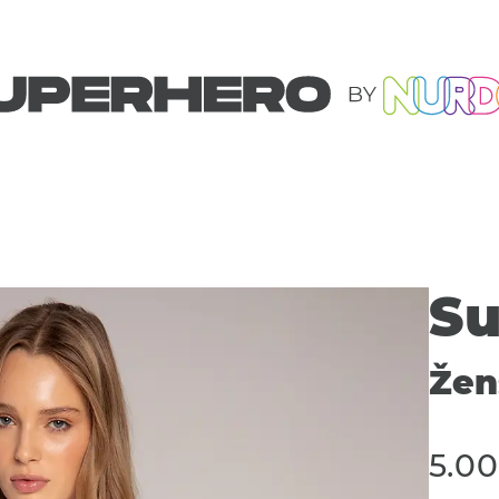
Su
Žen
5.0