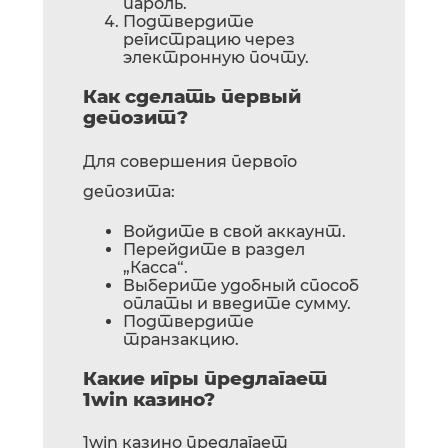
пароль.
Подтвердите
регистрацию через
электронную почту.
Как сделать первый
депозит?
Для совершения первого
депозита:
Войдите в свой аккаунт.
Перейдите в раздел
„Касса“.
Выберите удобный способ
оплаты и введите сумму.
Подтвердите
транзакцию.
Какие игры предлагает
1win казино?
1win казино предлагает