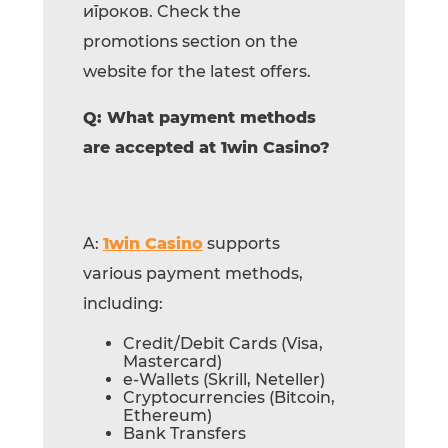
игроков. Check the
promotions section on the
website for the latest offers.
Q: What payment methods
are accepted at 1win Casino?
A:
1win Casino
supports
various payment methods,
including:
Credit/Debit Cards (Visa,
Mastercard)
e-Wallets (Skrill, Neteller)
Cryptocurrencies (Bitcoin,
Ethereum)
Bank Transfers