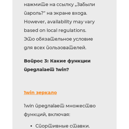
нажмите на ссылку „Забыли
пароль?“ на экране входа.
However, availability may vary
based on local regulations.
Это обязательное условие
для всех пользователей.
Вопрос 3: Какие функции
предлагает 1win?
1win зеркало
1win предлагает множество
функций, включая:
Спортивные ставки.