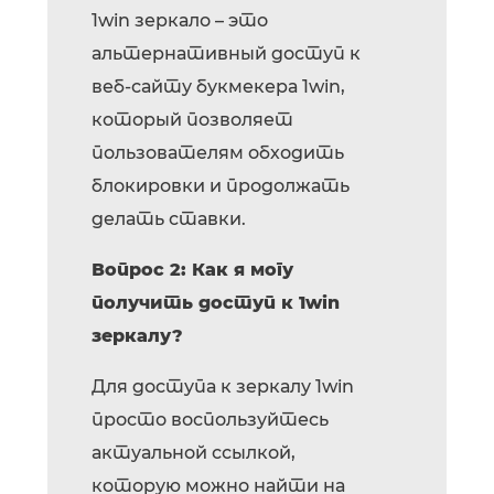
1win зеркало – это
альтернативный доступ к
веб-сайту букмекера 1win,
который позволяет
пользователям обходить
блокировки и продолжать
делать ставки.
Вопрос 2: Как я могу
получить доступ к 1win
зеркалу?
Для доступа к зеркалу 1win
просто воспользуйтесь
актуальной ссылкой,
которую можно найти на