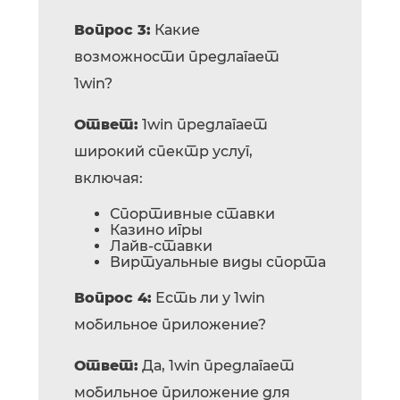
Вопрос 3:
Какие
возможности предлагает
1win?
Ответ:
1win предлагает
широкий спектр услуг,
включая:
Спортивные ставки
Казино игры
Лайв-ставки
Виртуальные виды спорта
Вопрос 4:
Есть ли у 1win
мобильное приложение?
Ответ:
Да, 1win предлагает
мобильное приложение для