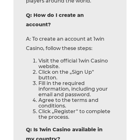
players around the world.
Q: How do I create an
account?
A: To create an account at 1win
Casino, follow these steps:
Visit the official 1win Casino
website.
Click on the „Sign Up“
button.
Fill in the required
information, including your
email and password.
Agree to the terms and
conditions.
Click „Register“ to complete
the process.
Q: Is 1win Casino available in
my country?