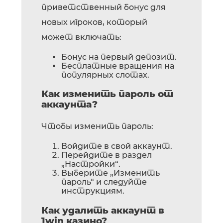
приветственный бонус для
новых игроков, который
может включать:
Бонус на первый депозит.
Бесплатные вращения на
популярных слотах.
Как изменить пароль от
аккаунта?
Чтобы изменить пароль:
Войдите в свой аккаунт.
Перейдите в раздел
„Настройки“.
Выберите „Изменить
пароль“ и следуйте
инструкциям.
Как удалить аккаунт в
1win казино?