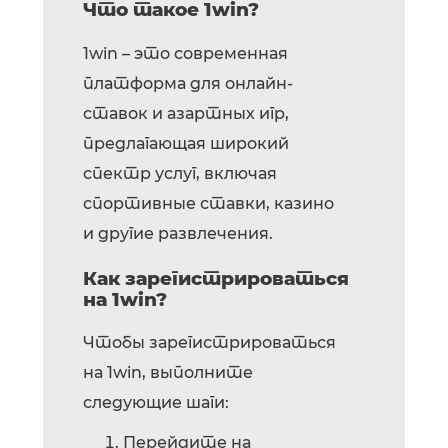
Что такое 1win?
1win – это современная
платформа для онлайн-
ставок и азартных игр,
предлагающая широкий
спектр услуг, включая
спортивные ставки, казино
и другие развлечения.
Как зарегистрироваться
на 1win?
Чтобы зарегистрироваться
на 1win, выполните
следующие шаги:
Перейдите на