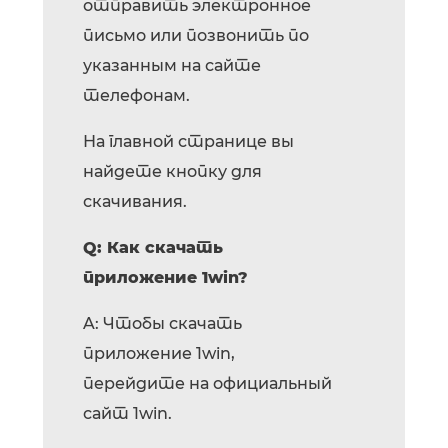
отправить электронное
письмо или позвонить по
указанным на сайте
телефонам.
На главной странице вы
найдете кнопку для
скачивания.
Q: Как скачать
приложение 1win?
A: Чтобы скачать
приложение 1win,
перейдите на официальный
сайт 1win.