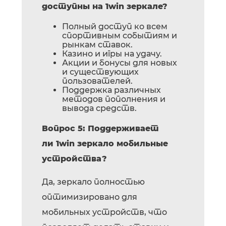
доступны на 1win зеркале?
Полный доступ ко всем
спортивным событиям и
рынкам ставок.
Казино и игры на удачу.
Акции и бонусы для новых
и существующих
пользователей.
Поддержка различных
методов пополнения и
вывода средств.
Вопрос 5: Поддерживает
ли 1win зеркало мобильные
устройства?
Да, зеркало полностью
оптимизировано для
мобильных устройств, что