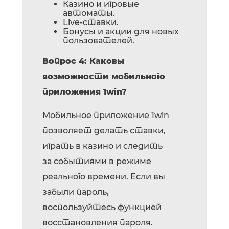
Казино и игровые
автоматы.
Live-ставки.
Бонусы и акции для новых
пользователей.
Вопрос 4: Каковы
возможности мобильного
приложения 1win?
Мобильное приложение 1win
позволяет делать ставки,
играть в казино и следить
за событиями в режиме
реального времени. Если вы
забыли пароль,
воспользуйтесь функцией
восстановления пароля.