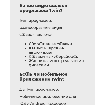
Какие виды ставок
предлагает 1win?
1win предлагает
разнообразные виды
ставок, включая:
Спортивные ставки.
Казино и игровые
автоматы.
Ставки на киберспорт.
Живое казино с реальными
дилерами.
Есть ли мобильное
приложение 1win?
Да, 1win предлагает
мобильное приложение для
iOS и Android, которое