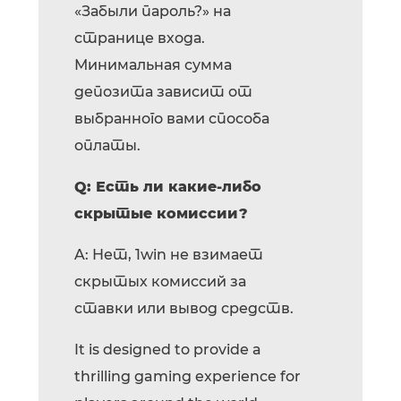
«Забыли пароль?» на
странице входа.
Минимальная сумма
депозита зависит от
выбранного вами способа
оплаты.
Q: Есть ли какие-либо
скрытые комиссии?
A: Нет, 1win не взимает
скрытых комиссий за
ставки или вывод средств.
It is designed to provide a
thrilling gaming experience for