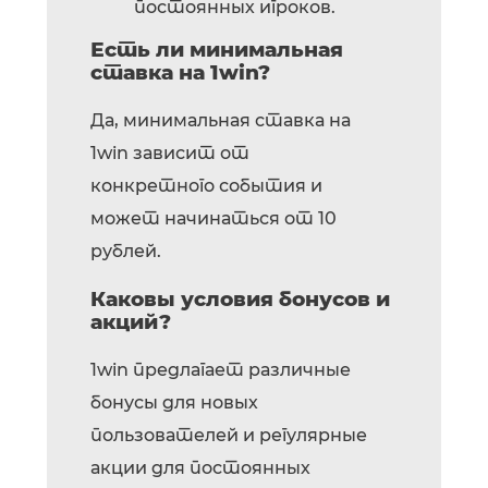
постоянных игроков.
Есть ли минимальная
ставка на 1win?
Да, минимальная ставка на
1win зависит от
конкретного события и
может начинаться от 10
рублей.
Каковы условия бонусов и
акций?
1win предлагает различные
бонусы для новых
пользователей и регулярные
акции для постоянных